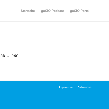
Startseite
goCIO Podcast
goCIO Portal
IRD – DXC
Impressum
Datenschutz