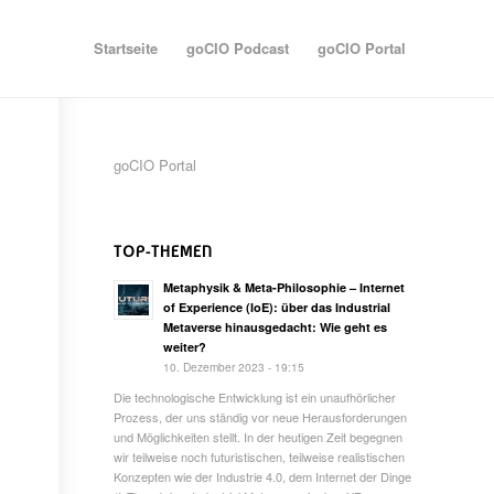
Startseite
goCIO Podcast
goCIO Portal
goCIO Portal
TOP-THEMEN
Metaphysik & Meta-Philosophie – Internet
of Experience (IoE): über das Industrial
Metaverse hinausgedacht: Wie geht es
weiter?
10. Dezember 2023 - 19:15
Die technologische Entwicklung ist ein unaufhörlicher
Prozess, der uns ständig vor neue Herausforderungen
und Möglichkeiten stellt. In der heutigen Zeit begegnen
wir teilweise noch futuristischen, teilweise realistischen
Konzepten wie der Industrie 4.0, dem Internet der Dinge