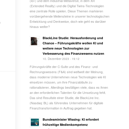
(IoT) und dem Industrial Metaverse, in dem XR
(Extended Reality) und die Digital Twins-Technologien
eine zentrale Rolle spielen. Diese Themen markieren
vorübergehende Meilensteine in unserer technologischen
Entwicklung und Denkweise, doch wie geht es darüber
n
hinaus weiter?
BlackLine Studie: Herausforderung und
Chance – Führungskräfte wollen KI und
weitere neue Technologien zur
Verbesserung des Finanzwesens nutzen
10. Dezember 2023 - 19:12
Führungskräfte der C-Suite und des Finanz- und
Rechnungswesens (F&A) sind weltweit der Meinung,
dass moderne Unternehmen neue Technologien wie KI
einsetzen müssen, um ihre Finanzabläufe zu
rationalisieren. Allerdings bestätigen viele, dass es ihnen
an den erforderlichen Talenten für die Umsetzung fehlt.
Das sind Resultate einer Studie, die BlackLine Inc.
(Nasdaq: BL) als führendes Unternehmen für digitale
Finanztransformation in Auftrag gegeben hat.
Bundesminister Wissing: KI erfordert
frühzeitige Medienkompetenz