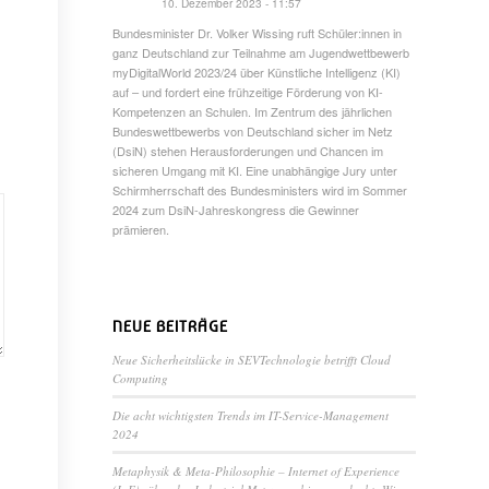
10. Dezember 2023 - 11:57
Bundesminister Dr. Volker Wissing ruft Schüler:innen in
ganz Deutschland zur Teilnahme am Jugendwettbewerb
myDigitalWorld 2023/24 über Künstliche Intelligenz (KI)
auf – und fordert eine frühzeitige Förderung von KI-
Kompetenzen an Schulen. Im Zentrum des jährlichen
Bundeswettbewerbs von Deutschland sicher im Netz
(DsiN) stehen Herausforderungen und Chancen im
sicheren Umgang mit KI. Eine unabhängige Jury unter
Schirmherrschaft des Bundesministers wird im Sommer
2024 zum DsiN-Jahreskongress die Gewinner
prämieren.
NEUE BEITRÄGE
Neue Sicherheitslücke in SEVTechnologie betrifft Cloud
Computing
Die acht wichtigsten Trends im IT-Service-Management
2024
Metaphysik & Meta-Philosophie – Internet of Experience