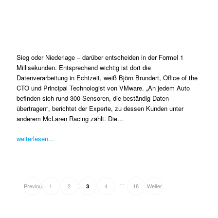
Sieg oder Niederlage – darüber entscheiden in der Formel 1
Millisekunden. Entsprechend wichtig ist dort die
Datenverarbeitung in Echtzeit, weiß Björn Brundert, Office of the
CTO und Principal Technologist von VMware. „An jedem Auto
befinden sich rund 300 Sensoren, die beständig Daten
übertragen“, berichtet der Experte, zu dessen Kunden unter
anderem McLaren Racing zählt. Die...
weiterlesen...
EPISODES
…
Previous
1
2
4
18
Weiter
3
NAVIGATION